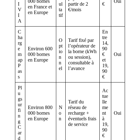
000 bornes
Oui
I
ul
partir de 2
€
en France et
V
ta
€/mois
en Europe
I
tif
A
C
En
ha
tre
O
Tarif fixé par
rg
14,
pt
l’opérateur de
e
Environ 600
90
io
la borne (kWh
m
000 bornes
€
Oui
n
ou session),
ap
en Europe
et
n
consultable à
P
19,
el
l’avance
as
90
s
€
Pl
Ac
u
tue
gs
Tarif du
lle
ur
Environ 800
N
réseau de
me
fi
000 bornes
o
recharge +
nt
Oui
n
en Europe
n
éventuels frais
à
g
de service
19,
C
90
ar
€
d