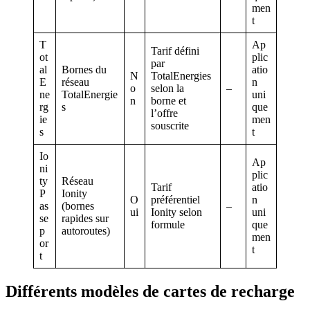
men
t
T
Ap
Tarif défini
ot
plic
par
al
Bornes du
atio
N
TotalEnergies
E
réseau
n
o
selon la
–
ne
TotalEnergie
uni
n
borne et
rg
s
que
l’offre
ie
men
souscrite
s
t
Io
Ap
ni
plic
ty
Réseau
Tarif
atio
P
Ionity
O
préférentiel
n
as
(bornes
–
ui
Ionity selon
uni
se
rapides sur
formule
que
p
autoroutes)
men
or
t
t
Différents modèles de cartes de recharge