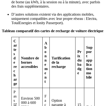
de borne (au kWh, à la session ou à la minute), avec parfois
des frais supplémentaires.
D’autres solutions existent via des applications mobiles,
uniquement compatibles avec leur propre réseau : Electra,
TotalEnergies et Ionity Passerport).
Tableau comparatif des cartes de recharge de voiture électrique
C
A
ar
b
Sup
te
o
Pr
por
s
n
ix
t
d
Nombre de
Tarification
n
du
app
e
bornes
de la
e
ba
lica
re
accessibles
recharge
m
dg
tion
c
e
e
mo
h
n
bile
ar
t
ge
P
as
F
Environ 500
s
a
Option
000 à 600
IZ
c
payante à
15