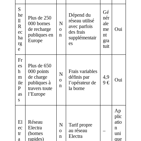
S
Gé
he
Dépend du
Plus de 250
nér
ll
réseau utilisé
000 bornes
N
ale
R
avec parfois
de recharge
o
me
Oui
ec
des frais
publiques en
n
nt
ha
supplémentair
Europe
gra
rg
es
tuit
e
Fr
es
Plus de 650
h
000 points
Frais variables
N
m
de charge
définis par
4,9
o
Oui
ile
publiques à
l’opérateur de
9 €
n
P
travers toute
la borne
as
l’Europe
s
Ap
plic
El
Réseau
atio
N
Tarif propre
ec
Electra
n
o
au réseau
–
tr
(bornes
uni
n
Electra
a
rapides)
que