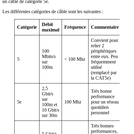
un câble de catégorie 5e.
Les différentes catégories de câble sont les suivantes :
Débit
Catégorie
Fréquence
Commentaire
maximal
Convient pour
relier 2
100
périphériques
Mbits/s
entre eux. Peu
5
< 100 Mhz
sur
fréquemment
100m
utilisé
(remplacé par
la CAT5e)
2,5
Très bonne
Gbit/s
performance
sur
5e
100 Mhz
pour un réseau
100m et
quotidien
10 Gbit/s
personnel
sur 30m
Très bonnes
performances,
5 Gbit/s