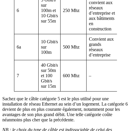
convient aux
sur
réseaux
6
100m et
250 Mhz
d’entreprise et
10 Gbit/s
aux bâtiments
sur 55m
en
construction
Convient aux
10 Gbit/s
grands
6a
sur
500 Mhz
réseaux
100m
d’entreprise
40 Gbit/s
sur 50m
7
et 100
600 Mhz
–
Gbit/s
sur 15m
Sachez que le câble catégorie 5 est le plus utilisé pour une
installation de réseau Ethernet au sein d’un logement. La catégorie 6
devient de plus en plus courante également, notamment pour les
avantages de son plus grand débit. Une telle catégorie coûte
néanmoins plus cher que la précédente.
NB : le choix du type de câble est indissociable de celui des