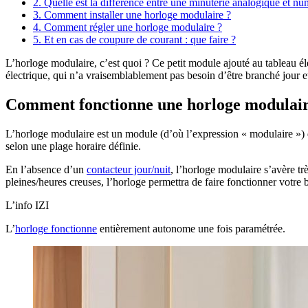
2. Quelle est la différence entre une minuterie analogique et nu
3. Comment installer une horloge modulaire ?
4. Comment régler une horloge modulaire ?
5. Et en cas de coupure de courant : que faire ?
L’horloge modulaire, c’est quoi ? Ce petit module ajouté au tableau éle
électrique, qui n’a vraisemblablement pas besoin d’être branché jour et
Comment fonctionne une horloge modulair
L’horloge modulaire est un module (d’où l’expression « modulaire ») 
selon une plage horaire définie.
En l’absence d’un
contacteur jour/nuit
, l’horloge modulaire s’avère t
pleines/heures creuses, l’horloge permettra de faire fonctionner votre
L’info IZI
L’
horloge fonctionne
entièrement autonome une fois paramétrée.