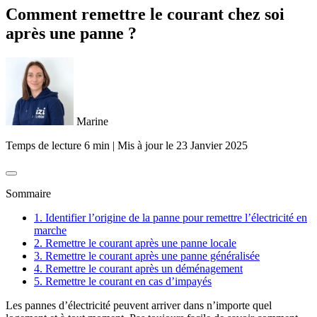
Comment remettre le courant chez soi
après une panne ?
Marine
Temps de lecture 6 min
|
Mis à jour le
23 Janvier 2025
Sommaire
1. Identifier l’origine de la panne pour remettre l’électricité en
marche
2. Remettre le courant après une panne locale
3. Remettre le courant après une panne généralisée
4. Remettre le courant après un déménagement
5. Remettre le courant en cas d’impayés
Les pannes d’électricité peuvent arriver dans n’importe quel