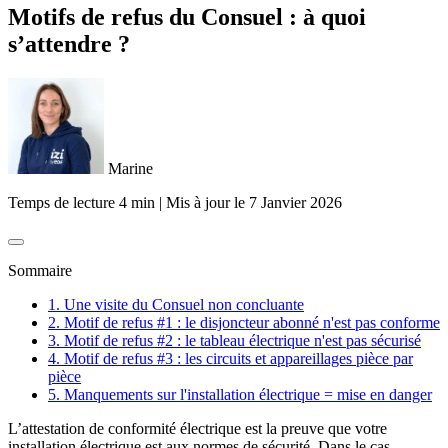
Motifs de refus du Consuel : à quoi
s’attendre ?
Marine
Temps de lecture 4 min
|
Mis à jour le
7 Janvier 2026
Sommaire
1. Une visite du Consuel non concluante
2. Motif de refus #1 : le disjoncteur abonné n'est pas conforme
3. Motif de refus #2 : le tableau électrique n'est pas sécurisé
4. Motif de refus #3 : les circuits et appareillages pièce par
pièce
5. Manquements sur l'installation électrique = mise en danger
L’attestation de conformité électrique est la preuve que votre
installation électrique est aux normes de sécurité. Dans le cas