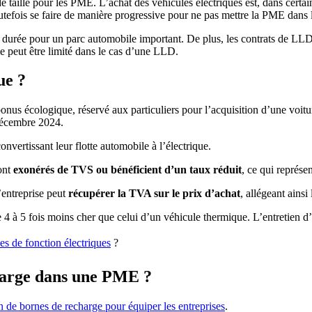
 taille pour les PME. L’achat des véhicules électriques est, dans certai
toutefois se faire de manière progressive pour ne pas mettre la PME dans
 durée pour un parc automobile important. De plus, les contrats de LLD 
e peut être limité dans le cas d’une LLD.
ue ?
onus écologique, réservé aux particuliers pour l’acquisition d’une voitu
 décembre 2024.
nvertissant leur flotte automobile à l’électrique.
ont
exonérés de TVS ou bénéficient d’un taux réduit
, ce qui représ
l’entreprise peut
récupérer la TVA sur le prix d’achat
, allégeant ainsi
e 4 à 5 fois moins cher que celui d’un véhicule thermique. L’entretien d
es de fonction électriques
?
harge dans une PME ?
on de bornes de recharge pour équiper les entreprises
.