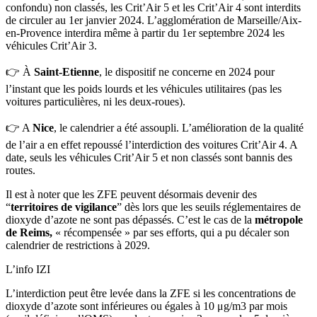
confondu) non classés, les Crit’Air 5 et les Crit’Air 4 sont interdits
de circuler au 1er janvier 2024. L’agglomération de Marseille/Aix-
en-Provence interdira même à partir du 1er septembre 2024 les
véhicules Crit’Air 3.
👉 À
Saint-Etienne
, le dispositif ne concerne en 2024 pour
l’instant que les poids lourds et les véhicules utilitaires (pas les
voitures particulières, ni les deux-roues).
👉 A
Nice
, le calendrier a été assoupli. L’amélioration de la qualité
de l’air a en effet repoussé l’interdiction des voitures Crit’Air 4. A
date, seuls les véhicules Crit’Air 5 et non classés sont bannis des
routes.
Il est à noter que les ZFE peuvent désormais devenir des
“
territoires de vigilance
” dès lors que les seuils réglementaires de
dioxyde d’azote ne sont pas dépassés. C’est le cas de la
métropole
de Reims,
« récompensée » par ses efforts,
qui a pu décaler son
calendrier de restrictions à 2029.
L’info IZI
L’interdiction peut être levée dans la ZFE si les concentrations de
dioxyde d’azote sont inférieures ou égales à 10 μg/m3 par mois