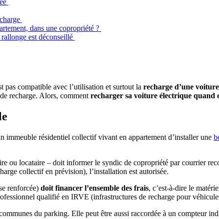
sée
echarge
artement, dans une copropriété ?
 rallonge est déconseillé
t pas compatible avec l’utilisation et surtout la
recharge d’une voiture
on de recharge. Alors, comment
recharger sa voiture électrique quand
lle
un immeuble résidentiel collectif vivant en appartement d’installer une
b
taire ou locataire – doit informer le syndic de copropriété par courrier
ge collectif en prévision), l’installation est autorisée.
ise renforcée)
doit financer l’ensemble des frais
, c’est-à-dire le matérie
rofessionnel qualifié en IRVE (infrastructures de recharge pour véhicule
s communes du parking. Elle peut être aussi raccordée à un compteur indi