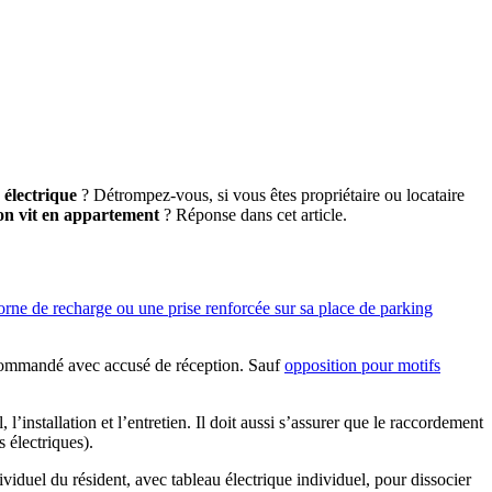
 électrique
? Détrompez-vous, si vous êtes propriétaire ou locataire
 on vit en appartement
? Réponse dans cet article.
orne de recharge ou une prise renforcée sur sa place de parking
 recommandé avec accusé de réception. Sauf
opposition pour motifs
l, l’installation et l’entretien. Il doit aussi s’assurer que le raccordement
s électriques).
viduel du résident, avec tableau électrique individuel, pour dissocier