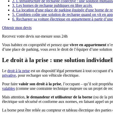
2. L'infrastructure de recharge collective : une solution mutuali
3. Les bornes de recharge publiques en libre accès
4. La location d'une place de parking équipée d'une borne de r
5. Combien coûte une solution de recharge quand on vit en app
6. Recharger sa voiture électrique en appartement à partir d’une
Obtenir mon devis
Recevez votre devis sur-mesure sous 24h
Vous habitez en copropriété et pensez que
vivre en appartement
n’es
d’une place de parking, vous avez le droit de l’équiper d’une soluti
Le droit à la prise : une solution individue
Le
droit à la prise
est un dispositif légal permettant à tout occupant d’
privative
, pour recharger son véhicule électrique.
Pour faire
valoir son droit à la prise
, l’occupant – qu’il soit proprié
valables
(comme une contrainte technique majeure ou un projet de rechar
Mais attention,
le demandeur et utilisateur de la borne
(ou de la pr
électrique soit sécurisé et conforme aux normes, en faisant appel un p
La borne peut être reliée au compteur et tableau électrique des partie