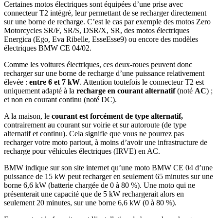
Certaines motos électriques sont équipées d’une prise avec
connecteur T2 intégré, leur permettant de se recharger directement
sur une borne de recharge. C’est le cas par exemple des motos Zero
Motorcycles SR/F, SR/S, DSR/X, SR, des motos électriques
Energica (Ego, Eva Ribelle, EsseEsse9) ou encore des modèles
électriques BMW CE 04/02.
Comme les voitures électriques, ces deux-roues peuvent donc
recharger sur une borne de recharge d’une puissance relativement
élevée :
entre 6 et 7 kW
. Attention toutefois le connecteur T2 est
uniquement adapté à la
recharge en courant alternatif
(noté
AC
) ;
et non en courant continu (noté DC).
A la maison, le
courant est forcément de type alternatif,
contrairement au courant sur voirie et sur autoroute (de type
alternatif et continu). Cela signifie que vous ne pourrez pas
recharger votre moto partout, à moins d’avoir une infrastructure de
recharge pour véhicules électriques (IRVE) en AC.
BMW indique sur son site internet qu’une moto BMW CE 04 d’une
puissance de 15 kW peut recharger en seulement 65 minutes sur une
borne 6,6 kW (batterie chargée de 0 à 80 %). Une moto qui ne
présenterait une capacité que de 5 kW rechargerait alors en
seulement 20 minutes, sur une borne 6,6 kW (0 à 80 %).