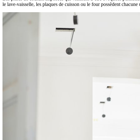
le lave-vaisselle, les plaques de cuisson ou le four possèdent chacune 