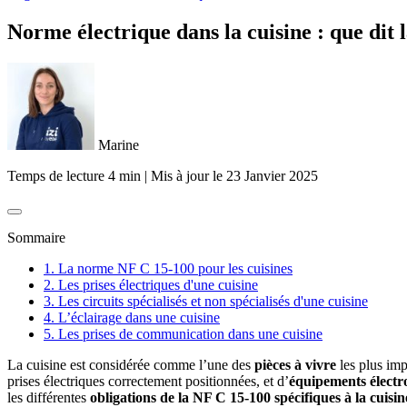
Norme électrique dans la cuisine : que dit 
Marine
Temps de lecture 4 min
|
Mis à jour le
23 Janvier 2025
Sommaire
1. La norme NF C 15-100 pour les cuisines
2. Les prises électriques d'une cuisine
3. Les circuits spécialisés et non spécialisés d'une cuisine
4. L’éclairage dans une cuisine
5. Les prises de communication dans une cuisine
La cuisine est considérée comme l’une des
pièces à vivre
les plus im
prises électriques correctement positionnées, et d’
équipements élect
les différentes
obligations de la NF C 15-100 spécifiques à la cuisin