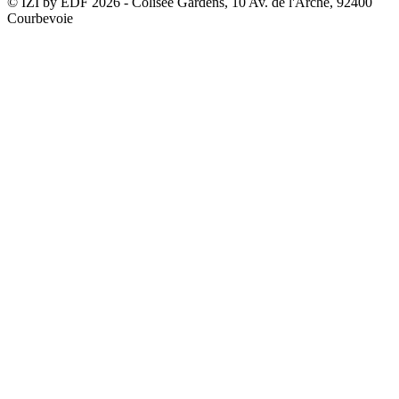
© IZI by EDF
2026
- Colisée Gardens, 10 Av. de l'Arche, 92400
Courbevoie