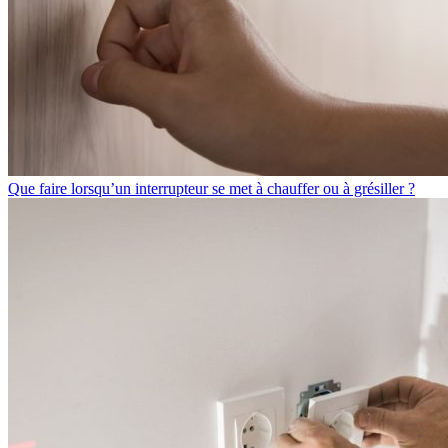
Que faire lorsqu’un interrupteur se met à chauffer ou à grésiller ?