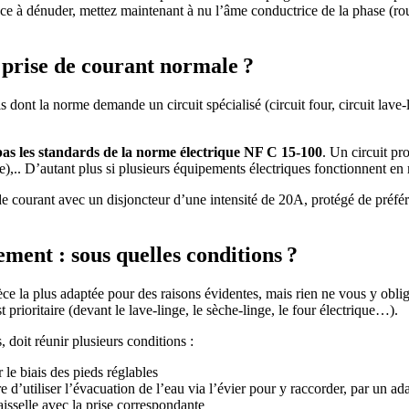
ce à dénuder, mettez maintenant à nu l’âme conductrice de la phase (rou
 prise de courant normale ?
dont la norme demande un circuit spécialisé (circuit four, circuit lave-l
as les standards de la norme électrique NF C 15-100
. Un circuit pr
le),.. D’autant plus si plusieurs équipements électriques fonctionnent e
e courant avec un disjoncteur d’une intensité de 20A, protégé de préfér
gement : sous quelles conditions ?
ièce la plus adaptée pour des raisons évidentes, mais rien ne vous y obli
est prioritaire (devant le lave-linge, le sèche-linge, le four électrique…).
, doit réunir plusieurs conditions :
r le biais des pieds réglables
e d’utiliser l’évacuation de l’eau via l’évier pour y raccorder, par un ada
isselle avec la prise correspondante