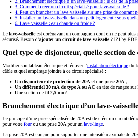
2. Branchement électrique d’un lave-vaisselle : le cas de la pri
3. Comment créer un circuit spécialisé pour lave-vaisselle ?
4. Peut-on brancher un lave-vaisselle sur une prise de courant 
5. Installer un lave-vaisselle dans un petit logement : sous quell
6. Lave-vaisselle : eau chaude ou froide ?
Le
lave-vaisselle
est dorénavant un compagnon dont on ne peut plus s
sécurisé. Besoin d’
ajouter un circuit de lave-vaisselle
? IZI by EDF r
​Quel type de disjoncteur, quelle section de 
Modifier son tableau électrique et rénover l’
installation électrique
du lo
câble et quel ampérage joindre à ce circuit spécialisé :
Un
disjoncteur de protection de 20A
et une
prise 20A
;
Un
différentiel 30 mA
de type A ou AC
en tête de rangée sur 
Une section de fil
2,5 mm²
.
Branchement électrique d’un lave-vaisselle 
Le principe d’une prise spécialisée de 20A est de créer un circuit déd
pour votre
four
ou une prise 20A pour un
lave-linge
.
La prise 20A est conçue pour supporter une intensité maximale de 20A