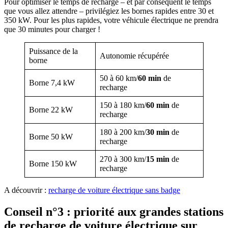
Pour optimiser le temps de recharge – et par conséquent le temps
que vous allez attendre – privilégiez les bornes rapides entre 30 et
350 kW. Pour les plus rapides, votre véhicule électrique ne prendra
que 30 minutes pour charger !
Puissance de la
Autonomie récupérée
borne
50 à 60 km/
60 min
de
Borne 7,4 kW
recharge
150 à 180 km/
60 min
de
Borne 22 kW
recharge
180 à 200 km/
30 min
de
Borne 50 kW
recharge
270 à 300 km/
15 min
de
Borne 150 kW
recharge
A découvrir :
recharge de voiture électrique sans badge
Conseil n°3 : priorité aux grandes stations
de recharge de voiture électrique sur