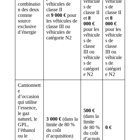
véhicule
véhicule
combinaiso
véhicules de
s de
s de
n des deux
classe II
classe II
classe II
comme
et
9 000 €
pour
et
8
et
8
source
les véhicules de
000 €
000 €
exclusive
classe III ou
pour les
pour les
d’énergie
véhicules de
véhicule
véhicule
catégorie N2
s de
s de
classe
classe
III ou
III ou
véhicule
véhicule
s de
s de
catégori
catégori
e N2
e N2
Camionnett
e
d’occasion
qui utilise
l’essence,
500 €
le gaz
(dans la
naturel, le
3 000 €
(dans la
limite
GPL,
limite de 80 %
de 80 %
0 €
l’éthanol
du coût
du coût
ou le
d’acquisition)
d’acquis