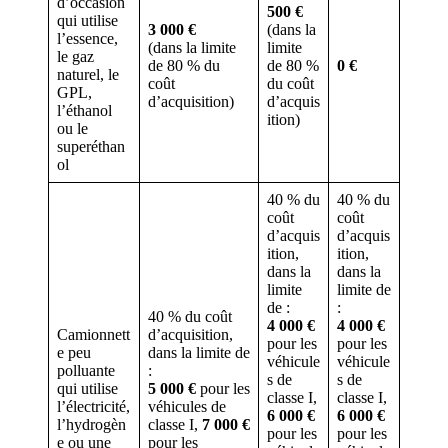
d’occasion
500 €
qui utilise
3 000 €
(dans la
l’essence,
(dans la limite
limite
le gaz
de 80 % du
de 80 %
0 €
naturel, le
coût
du coût
GPL,
d’acquisition)
d’acquis
l’éthanol
ition)
ou le
superéthan
ol
40 % du
40 % du
coût
coût
d’acquis
d’acquis
ition,
ition,
dans la
dans la
limite
limite de
de :
:
40 % du coût
4 000 €
4 000 €
Camionnett
d’acquisition,
pour les
pour les
e peu
dans la limite de
véhicule
véhicule
polluante
:
s de
s de
qui utilise
5 000 €
pour les
classe I,
classe I,
l’électricité,
véhicules de
6 000 €
6 000 €
l’hydrogèn
classe I,
7 000 €
pour les
pour les
e ou une
pour les