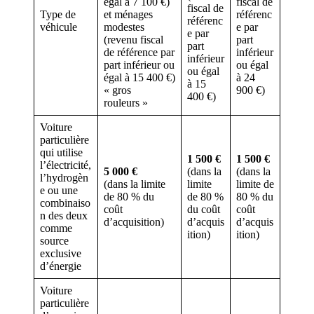
égal à 7 100 €)
fiscal de
fiscal de
Type de
et ménages
référenc
référenc
véhicule
modestes
e par
e par
(revenu fiscal
part
part
de référence par
inférieur
inférieur
part inférieur ou
ou égal
ou égal
égal à 15 400 €)
à 24
à 15
« gros
900 €)
400 €)
rouleurs »
Voiture
particulière
qui utilise
1 500 €
1 500 €
l’électricité,
5 000 €
(dans la
(dans la
l’hydrogèn
(dans la limite
limite
limite de
e ou une
de 80 % du
de 80 %
80 % du
combinaiso
coût
du coût
coût
n des deux
d’acquisition)
d’acquis
d’acquis
comme
ition)
ition)
source
exclusive
d’énergie
Voiture
particulière